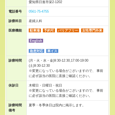
愛知県日進市栄2-1202
やまびこ長久手
電話番号
0561-75-4755
やまびこ東郷
診療科目
産婦人科
やまびこ認定栄養ケアステーション
医療機能
駐車場
予約可
バリアフリー
女性専門外来
English
リンク集
急患対応
車イス
診療時間
(月・火・水・金)9:30-12:30,17:00-19:00
(土)9:30-12:30
※変更になっている場合がございますので、 事前
に必ず該当の医院に直接ご確認ください。
休診日
木曜日・日曜日・祝日
※変更になっている場合がございますので、 事前
に必ず該当の医院に直接ご確認ください。
診療時間
夏季・冬季休日は院内に掲示します。
備考