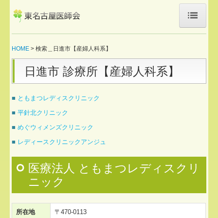
HOME
HOME
検索＿日進市【産婦人科系】
医師会について
日進市 診療所【産婦人科系】
新規入会希望の方へ
■
ともまつレディスクリニック
お知らせ
■
平針北クリニック
医療機関検索
■
めぐウィメンズクリニック
■
レディースクリニックアンジュ
訪問診療対応医療機関
医療法人 ともまつレディスクリ
休日急病診療所
ニック
東名医総研 やまびこ
やまびこ日進
所在地
〒470-0113