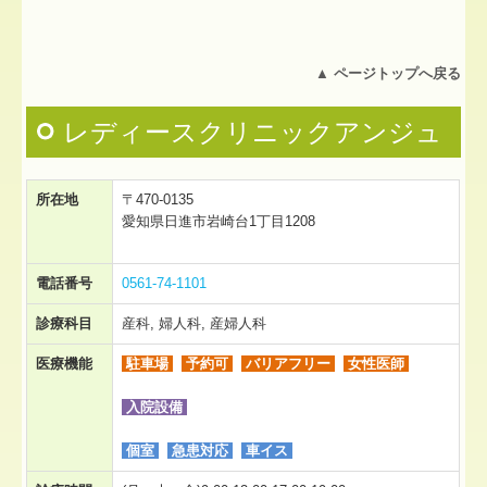
▲
ページトップへ戻る
レディースクリニックアンジュ
所在地
〒470-0135
愛知県日進市岩崎台1丁目1208
電話番号
0561-74-1101
診療科目
産科, 婦人科, 産婦人科
医療機能
駐車場
予約可
バリアフリー
女性医師
入院設備
個室
急患対応
車イス