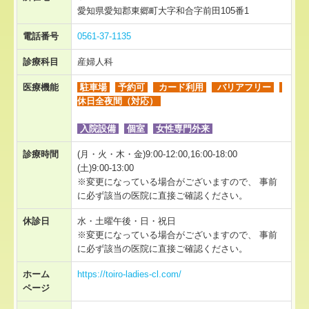
愛知県愛知郡東郷町大字和合字前田105番1
やまびこ長久手
電話番号
0561-37-1135
やまびこ東郷
診療科目
産婦人科
やまびこ認定栄養ケアステーション
医療機能
駐車場
予約可
カード利用
バリアフリー
休日全夜間（対応）
リンク集
入院設備
個室
女性専門外来
診療時間
(月・火・木・金)9:00-12:00,16:00-18:00
(土)9:00-13:00
※変更になっている場合がございますので、 事前
に必ず該当の医院に直接ご確認ください。
休診日
水・土曜午後・日・祝日
※変更になっている場合がございますので、 事前
に必ず該当の医院に直接ご確認ください。
ホーム
https://toiro-ladies-cl.com/
ページ