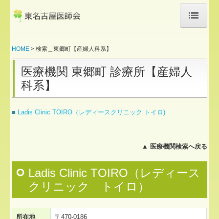
HOME
HOME
検索＿東郷町【産婦人科系】
医師会について
医療機関 東郷町 診療所【産婦人
新規入会希望の方へ
科系】
お知らせ
■
Ladis Clinic TOIRO（レディースクリニック トイロ)
医療機関検索
訪問診療対応医療機関
▲
医療機関検索へ戻る
休日急病診療所
Ladis Clinic TOIRO（レディース
クリニック トイロ）
東名医総研 やまびこ
やまびこ日進
所在地
〒470-0186