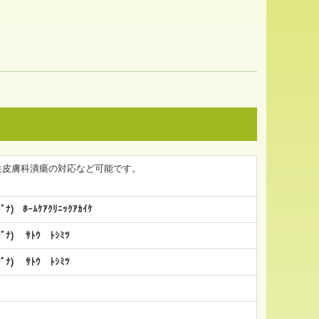
性皮膚科潰瘍の対応など可能です。
ｶﾞﾅ) ﾎｰﾑｹｱｸﾘﾆｯｸｱｶｲｹ
ｶﾞﾅ) ｻﾄｳ ﾄｼﾐﾂ
ｶﾞﾅ) ｻﾄｳ ﾄｼﾐﾂ