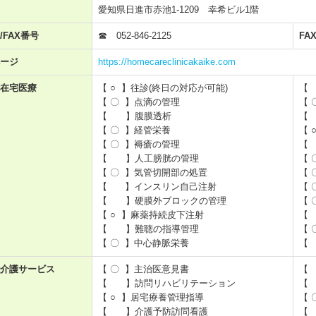
愛知県日進市赤池1-1209 幸希ビル1階
/FAX番号
☎ 052-846-2125
F
ージ
https://homecareclinicakaike.com
在宅医療
【 ○ 】往診(終日の対応が可能)
【
【 〇 】点滴の管理
【
【 】腹膜透析
【 〇 】経管栄養
【
【 〇 】褥瘡の管理
【
【 】人工膀胱の管理
【
【 〇 】気管切開部の処置
【
【 】インスリン自己注射
【
【 】硬膜外ブロックの管理
【
【 ○ 】麻薬持続皮下注射
【
【 】難聴の指導管理
【 
【 〇 】中心静脈栄養
【
介護サービス
【 〇 】主治医意見書
【 】訪問リハビリテーション
【
【 ○ 】居宅療養管理指導
【
【 】介護予防訪問看護
【