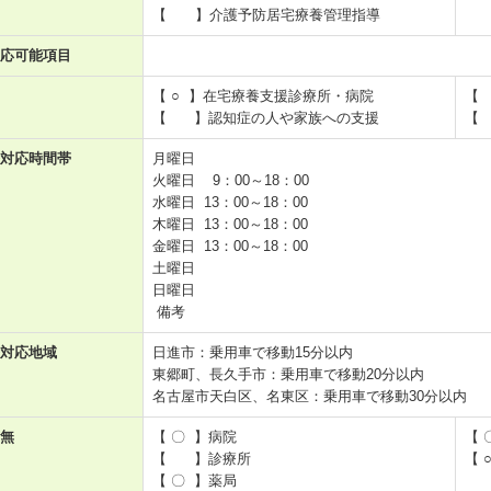
【 】介護予防居宅療養管理指導
応可能項目
【 ○ 】在宅療養支援診療所・病院
【
【 】認知症の人や家族への支援
【
対応時間帯
月曜日
火曜日 9：00～18：00
水曜日 13：00～18：00
木曜日 13：00～18：00
金曜日 13：00～18：00
土曜日
日曜日
備考
対応地域
日進市：乗用車で移動15分以内
東郷町、長久手市：乗用車で移動20分以内
名古屋市天白区、名東区：乗用車で移動30分以内
無
【 〇 】病院
【
【 】診療所
【 
【 〇 】薬局