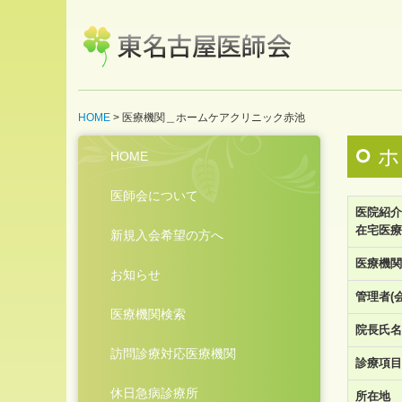
HOME
医療機関＿ホームケアクリニック赤池
ホ
HOME
医師会について
医院紹介
在宅医療
新規入会希望の方へ
医療機関
お知らせ
管理者(
医療機関検索
院長氏名
訪問診療対応医療機関
診療項目
休日急病診療所
所在地