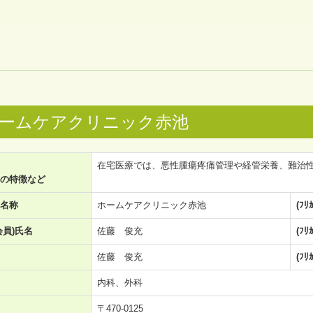
ームケアクリニック赤池
在宅医療では、悪性腫瘍疼痛管理や経管栄養、難治
の特徴など
名称
ホームケアクリニック赤池
(ﾌﾘ
会員)氏名
佐藤 俊充
(ﾌﾘ
佐藤 俊充
(ﾌﾘ
内科、外科
〒470-0125