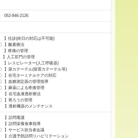
AX
052-846-2126
 】往診(終日の対応は不可能)
 〇 】酸素療法
【 】疼痛の管理
 ○ 】人工肛門の管理
 】レスピレーター(人工呼吸器)
 〇 】尿カテーテル(留置カテーテル等)
 〇 】在宅ターミナルケアの対応
 〇 】血糖測定器の管理指導
 〇 】麻薬による疼痛管理
 】在宅血液透析療法
〇 】胃ろうの管理
 】透析機器のメンテナンス
【 】訪問看護
 】訪問栄養食事指導
 〇 】サービス担当者会議
 】介護予防訪問リハビリテーション