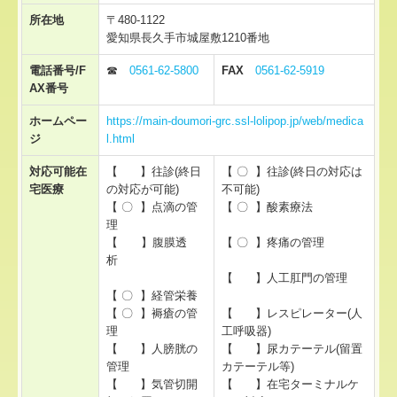
所在地
〒480-1122
やまびこ長久手
愛知県長久手市城屋敷1210番地
やまびこ東郷
電話番号/F
☎
0561-62-5800
FAX
0561-62-5919
AX番号
やまびこ認定栄養ケアステーション
ホームペー
https://main-doumori-grc.ssl-lolipop.jp/web/medica
ジ
l.html
リンク集
対応可能在
【 】往診(終日
【 〇 】往診(終日の対応は
宅医療
の対応が可能)
不可能)
【 〇 】点滴の管
【 〇 】酸素療法
理
【 】腹膜透
【 〇 】疼痛の管理
析
【 】人工肛門の管理
【 〇 】経管栄養
【 〇 】褥瘡の管
【 】レスピレーター(人
理
工呼吸器)
【 】人膀胱の
【 】尿カテーテル(留置
管理
カテーテル等)
【 】気管切開
【 】在宅ターミナルケ