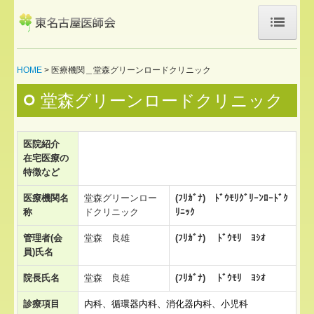
HOME
HOME
医療機関＿堂森グリーンロードクリニック
医師会について
堂森グリーンロードクリニック
新規入会希望の方へ
医院紹介
お知らせ
在宅医療の
特徴など
医療機関検索
医療機関名
堂森グリーンロー
(ﾌﾘｶﾞﾅ) ﾄﾞｳﾓﾘｸﾞﾘｰﾝﾛｰﾄﾞｸ
訪問診療対応医療機関
称
ドクリニック
ﾘﾆｯｸ
管理者(会
堂森 良雄
(ﾌﾘｶﾞﾅ) ﾄﾞｳﾓﾘ ﾖｼｵ
休日急病診療所
員)氏名
東名医総研 やまびこ
院長氏名
堂森 良雄
(ﾌﾘｶﾞﾅ) ﾄﾞｳﾓﾘ ﾖｼｵ
やまびこ日進
診療項目
内科、循環器内科、消化器内科、小児科