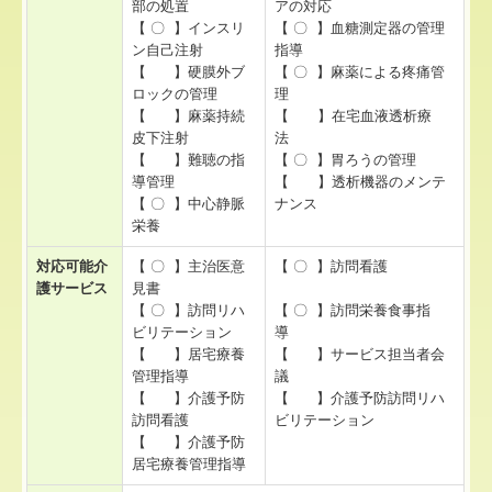
部の処置
アの対応
【 〇 】インスリ
【 〇 】血糖測定器の管理
ン自己注射
指導
【 】硬膜外ブ
【 〇 】麻薬による疼痛管
ロックの管理
理
【 】麻薬持続
【 】在宅血液透析療
皮下注射
法
【 】難聴の指
【 〇 】胃ろうの管理
導管理
【 】透析機器のメンテ
【 〇 】中心静脈
ナンス
栄養
対応可能介
【 〇 】主治医意
【 〇 】訪問看護
護サービス
見書
【 〇 】訪問リハ
【 〇 】訪問栄養食事指
ビリテーション
導
【 】居宅療養
【 】サービス担当者会
管理指導
議
【 】介護予防
【 】介護予防訪問リハ
訪問看護
ビリテーション
【 】介護予防
居宅療養管理指導