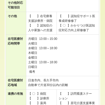
その他対応
可能項目
その他
【 】在宅療養
【 】認知症サポート医
支援診療所・病院
養成研修修了
【 】認知症の
【 〇 】かかりつけ医認知
人や家族への支援
症対応力向上研修修了
在宅医療対
月曜日 13:00～15:00
応時間帯
火曜日
水曜日 13:00～18:00
木曜日
金曜日
土曜日 13:00～18:00
日曜日
備考
在宅医療対
日進市内、長久手市内
応地域
自動車で片道30分以内の距離
連携の有無
【 〇 】病院
【 】訪問看護ステー
【 】診療所
ション
【 】薬局
【 】居宅介護支援事業