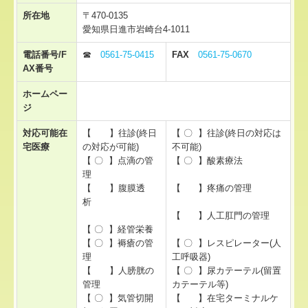
所在地
〒470-0135
やまびこ長久手
愛知県日進市岩崎台4-1011
やまびこ東郷
電話番号/F
☎
0561-75-0415
FAX
0561-75-0670
AX番号
やまびこ認定栄養ケアステーション
ホームペー
ジ
リンク集
対応可能在
【 】往診(終日
【 〇 】往診(終日の対応は
宅医療
の対応が可能)
不可能)
【 〇 】点滴の管
【 〇 】酸素療法
理
【 】腹膜透
【 】疼痛の管理
析
【 】人工肛門の管理
【 〇 】経管栄養
【 〇 】褥瘡の管
【 〇 】レスピレーター(人
理
工呼吸器)
【 】人膀胱の
【 〇 】尿カテーテル(留置
管理
カテーテル等)
【 〇 】気管切開
【 】在宅ターミナルケ