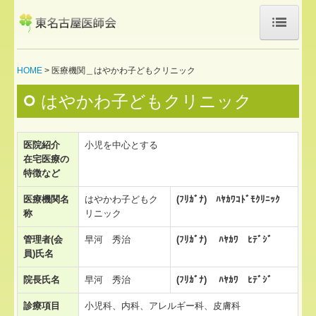
HOME
HOME
医療機関＿はやかわ子どもクリニック
医師会について
はやかわ子どもクリニック
新規入会希望の方へ
医院紹介
小児を中心とする
お知らせ
在宅医療の
特徴など
医療機関検索
医療機関名
はやかわ子どもク
(ﾌﾘｶﾞﾅ) ﾊﾔｶﾜｺﾄﾞﾓｸﾘﾆｯｸ
訪問診療対応医療機関
称
リニック
管理者(会
早河 秀治
(ﾌﾘｶﾞﾅ) ﾊﾔｶﾜ ﾋﾃﾞｼﾞ
休日急病診療所
員)氏名
東名医総研 やまびこ
院長氏名
早河 秀治
(ﾌﾘｶﾞﾅ) ﾊﾔｶﾜ ﾋﾃﾞｼﾞ
やまびこ日進
診療項目
小児科、内科、アレルギー科、皮膚科