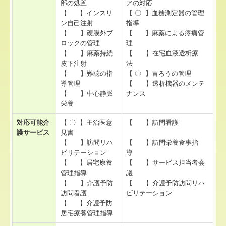
部の処置
アの対応
【 】インスリ
【 〇 】血糖測定器の管理
ン自己注射
指導
【 】硬膜外ブ
【 】麻薬による疼痛管
ロックの管理
理
【 】麻薬持続
【 】在宅血液透析療
皮下注射
法
【 】難聴の指
【 〇 】胃ろうの管理
導管理
【 】透析機器のメンテ
【 】中心静脈
ナンス
栄養
対応可能介
【 〇 】主治医意
【 】訪問看護
護サービス
見書
【 】訪問リハ
【 】訪問栄養食事指
ビリテーション
導
【 】居宅療養
【 】サービス担当者会
管理指導
議
【 】介護予防
【 】介護予防訪問リハ
訪問看護
ビリテーション
【 】介護予防
居宅療養管理指導